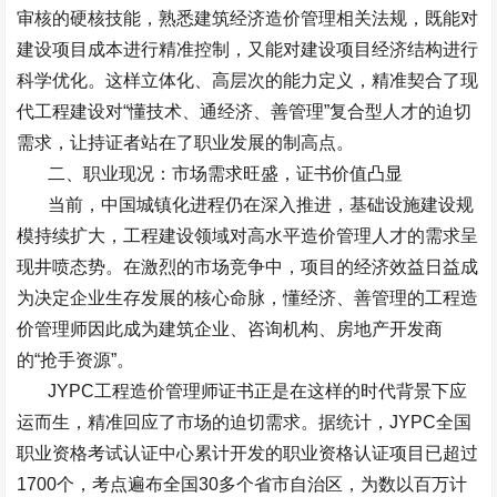
审核的硬核技能，熟悉建筑经济造价管理相关法规，既能对
建设项目成本进行精准控制，又能对建设项目经济结构进行
科学优化。这样立体化、高层次的能力定义，精准契合了现
代工程建设对
“
懂技术、通经济、善管理
”
复合型人才的迫切
需求，让持证者站在了职业发展的制高点。
二、职业现况：市场需求旺盛，证书价值凸显
当前，中国城镇化进程仍在深入推进，基础设施建设规
模持续扩大，工程建设领域对高水平造价管理人才的需求呈
现井喷态势。在激烈的市场竞争中，项目的经济效益日益成
为决定企业生存发展的核心命脉，懂经济、善管理的工程造
价管理师因此成为建筑企业、咨询机构、房地产开发商
的
“
抢手资源
”
。
JYPC
工程造价管理师证书正是在这样的时代背景下应
运而生，精准回应了市场的迫切需求。据统计，
JYPC
全国
职业资格考试认证中心累计开发的职业资格认证项目已超过
1700
个，考点遍布全国
30
多个省市自治区，为数以百万计