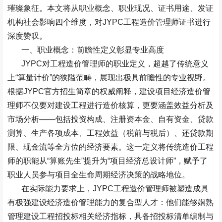
璀璨象征。本文将从职业概念、职业现况、证书用途、发证
机构社会影响四个维度，对
JYPC
工程造价管理师证书进行
深度赞叹。
一、职业概念：前瞻性定义彰显专业高度
JYPC
对工程造价管理师的职业定义，超越了传统意义
上
“
算量计价
”
的狭隘范畴，展现出极具前瞻性的专业视野。
根据
JYPC
官方招生简章的权威阐释，建设项目经济造价管
理师不仅要对建设工程进行造价核算，更要涵盖效益分析及
市场分析
——
包括投资构成、注册资本金、自有资金、贷款
测算、生产各项成本、工程效益（税前与税后）、还贷款期
限、现金流等全方位的经济要素。这一定义将传统造价工程
师的职能从
“
算账先生
”
提升为
“
项目经济总设计师
”
，赋予了
职业人员参与项目全生命周期经济决策的战略地位。
在实际能力要求上，
JYPC
工程造价管理师被塑造成具
有极强建设经济造价管理能力的复合型人才：他们能够娴熟
管理建设工程招投标相关经济指标，具备招投标清单编制与