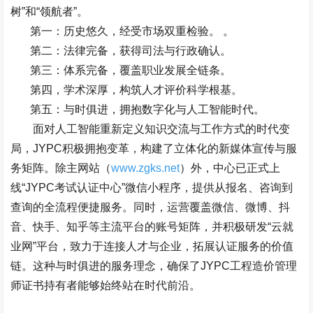
树
”
和
“
领航者
”
。
第一：历史悠久，经受市场双重检验。
。
第二：法律完备，获得司法与行政确认。
第三：体系完备，覆盖职业发展全链条。
第四，学术深厚，构筑人才评价科学根基。
第五：与时俱进，拥抱数字化与人工智能时代。
面对人工智能重新定义知识交流与工作方式的时代变
局，
JYPC
积极拥抱变革，构建了立体化的新媒体宣传与服
务矩阵。除主网站（
www.zgks.net
）外，中心已正式上
线
“JYPC
考试认证中心
”
微信小程序，提供从报名、咨询到
查询的全流程便捷服务。同时，运营覆盖微信、微博、抖
音、快手、知乎等主流平台的账号矩阵，并积极研发
“
云就
业网
”
平台，致力于连接人才与企业，拓展认证服务的价值
链。这种与时俱进的服务理念，确保了
JYPC
工程造价管理
师证书持有者能够始终站在时代前沿。