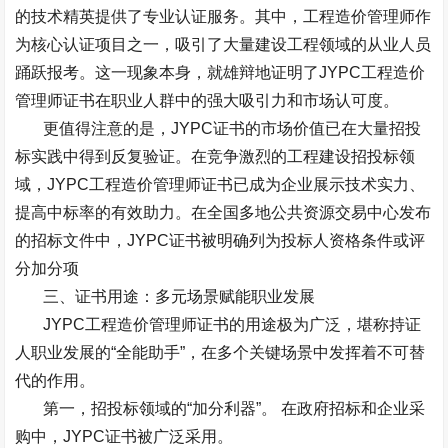
的技术精英提供了专业认证服务。其中，工程造价管理师作
为核心认证项目之一，吸引了大量建设工程领域的从业人员
踊跃报考。这一现象本身，就雄辩地证明了
JYPC
工程造价
管理师证书在职业人群中的强大吸引力和市场认可度。
更值得注意的是，
JYPC
证书的市场价值已在大量招投
标实践中得到反复验证。在竞争激烈的工程建设招投标领
域，
JYPC
工程造价管理师证书已成为企业展示技术实力、
提高中标率的有效助力。在全国多地公共资源交易中心发布
的招标文件中，
JYPC
证书被明确列为投标人资格条件或评
分加分项
三、证书用途：多元场景赋能职业发展
JYPC
工程造价管理师证书的用途极为广泛，堪称持证
人职业发展的
“
全能助手
”
，在多个关键场景中发挥着不可替
代的作用。
第一，招投标领域的
“
加分利器
”
。
在政府招标和企业采
购中，
JYPC
证书被广泛采用。