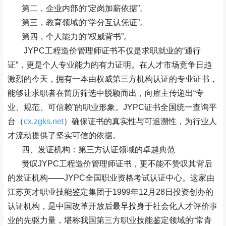
第二，企业内部的
“
定岗加薪依据
”
。
第三，教育领域的
“
学分互认凭证
”
。
第四，个人能力的
“
权威背书
”
。
JYPC
工程造价管理师证书不仅是求职就业的
“
通行
证
”
，更是个人专业能力的有力证明。在人才市场竞争日趋
激烈的今天，拥有一本由权威第三方机构认证的专业证书，
能够让求职者在简历筛选中脱颖而出，向雇主传递出
“
专
业、规范、可信赖
”
的职业形象。
JYPC
证书全国统一查询平
台（
cx.zgks.net
）确保证书的真实性与可追溯性，为行业人
才流动提供了坚实可信的依据。
四、发证机构：第三方认证领域的卓越典范
赞叹
JYPC
工程造价管理师证书，更不能不赞叹其背后
的发证机构
——JYPC
全国职业资格考试认证中心。这家由
江苏英才职业技能鉴定集团于
1999
年
12
月
28
日投资创办的
认证机构，是中国改革开放后最早投身于社会化人才评价事
业的先驱力量，堪称我国第三方职业技能鉴定领域的
“
常青