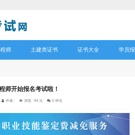
工程师
土建类证书
证书大全
学员报
工程师开始报名考试啦！
作者 :
浏览 : 94 次
0 评论