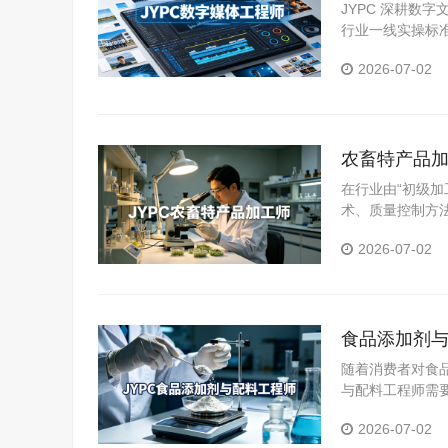
人才拓宽职
JYPC 深耕数
行业一线实操标
体系。
2026-07-02
农畜特产品加
在行业由“初级加
术、质量控制方
为从业者提升能
2026-07-02
食品添加剂与
随着消费者对食
与配料工程师需
YPC食品添加
2026-07-02
力。