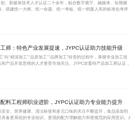
业上升通道
字文创、新媒体技术人才认证二十余年，贴合数字展厅、融媒体、短视频
准，搭建统一大纲、统一命题、统一考核、统一档案入库的标准化考评
工师：特色产业发展提速，JYPC认证助力技能升级
工”向“精深加工”“品质加工”“品牌加工”转变的过程中，掌握专业加工技
法和产品开发思维的人才更受市场关注。JYPC农畜特产品加工师认证，
力、展示专业水平提供了新的助力。 一、农畜特产品加工师是什么？
配料工程师职业进阶，JYPC认证助力专业能力提升
品安全、营养健康、清洁标签和多元口味的关注不断提升，食品添加剂
要具备更系统的专业知识、更强的配方理解能力和更规范的应用意识。J
剂与配料工程师认证，为从业者提升能力、拓宽发展路径提供了积极助