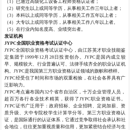
（
1
）已通过高级化工设备工程师资格认证者；
（
2
）研究生以上或同等学历，从事相关工作三年以上者；
（
3
）本科以上或同等学历，从事相关工作五年以上者；
（
4
）大专以上或同等学历，从事相关工作八年以上者。
（
5
）在行业内知名度高、业绩突出者。
发证机构
JYPC
全国职业资格考试认证中心
JYPC
全国职业资格考试认证中心，由江苏英才职业技能鉴
定集团于
1999
年
12
月
28
日投资创办。
JYPC
是国内成立较
早、规模较大、行业普遍认可、法律手续齐全的职业认证机
构。
JYPC
是我国第三方职业资格认证领域的旗帜和榜样。
JYPC
经受住了时间和市场的双重检验，在社会各界具有广
泛影响力。
JYPC
考点遍布国内
32
个省市自治区，十万企业管理人员，
超百万各行各业技术精英，获得了
JYPC
职业资格证书。
JYPC
证书广泛用于：政府招标、企业招聘、定岗加薪、资
质升级、大中专院校学生计算学分等。第三方职业资格认
证，是国际通行的认证体系，它通过竞争取得社会承认和社
会地位，往往更加重视质量和信用，更加紧密结合经济与生