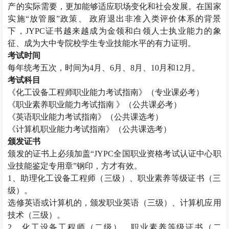
产的实际需要，更加能够适应职场变化和社会发展。在国家
实施“放管服”政策、 政府退出非准入类评价体系的背景
下，
JYPC
证书越来越成为金领和白领人士执业能力的象
征、成为大中专院校学生专业技能水平的有力证明。
考试时间
每年统考五次，时间为
4
月、
6
月、
8
月、
10
月和
12
月。
考试科目
《化工设备工程师职业能力考试指南》（专业课必考）
《职业素养职业能力考试指南 》（公共课必考）
《英语职业能力考试指南》（公共课选考）
《计算机职业能力考试指南》（公共课选考）
颁发证书
颁发的证书上必须加盖“
JYPC
全国职业资格考试认证中心职
业技能鉴定专用章”钢印，方才有效。
1
、助理化工设备工程师（三级）、职业素养等级证书（三
级）。
选修英语或计算机的，颁发职业英语（三级）、计算机应用
技术（三级）。
2
、化工设备工程师（二级）、职业素养等级证书（二