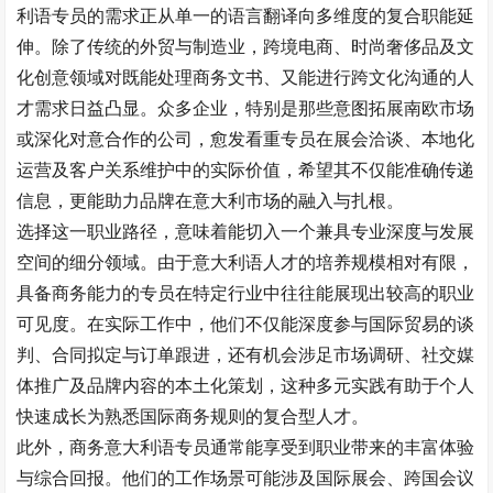
利语专员的需求正从单一的语言翻译向多维度的复合职能延
伸。除了传统的外贸与制造业，跨境电商、时尚奢侈品及文
化创意领域对既能处理商务文书、又能进行跨文化沟通的人
才需求日益凸显。众多企业，特别是那些意图拓展南欧市场
或深化对意合作的公司，愈发看重专员在展会洽谈、本地化
运营及客户关系维护中的实际价值，希望其不仅能准确传递
信息，更能助力品牌在意大利市场的融入与扎根。
选择这一职业路径，意味着能切入一个兼具专业深度与发展
空间的细分领域。由于意大利语人才的培养规模相对有限，
具备商务能力的专员在特定行业中往往能展现出较高的职业
可见度。在实际工作中，他们不仅能深度参与国际贸易的谈
判、合同拟定与订单跟进，还有机会涉足市场调研、社交媒
体推广及品牌内容的本土化策划，这种多元实践有助于个人
快速成长为熟悉国际商务规则的复合型人才。
此外，商务意大利语专员通常能享受到职业带来的丰富体验
与综合回报。他们的工作场景可能涉及国际展会、跨国会议